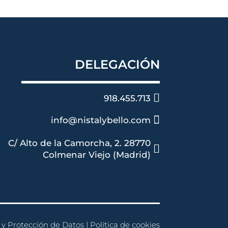
DELEGACIÓN

918.455.713

info@nistalybello.com
C/ Alto de la Camorcha, 2. 28770

Colmenar Viejo (Madrid)
 y Protección de Datos
|
Política de cookies