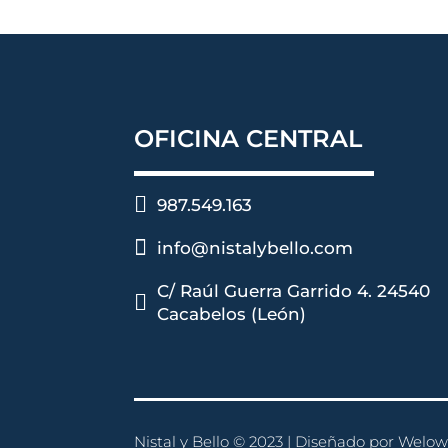
OFICINA CENTRAL

987.549.163

info@nistalybello.com
C/ Raúl Guerra Garrido 4. 24540

Cacabelos (León)
Nistal y Bello © 2023 |
Diseñado por
Welow