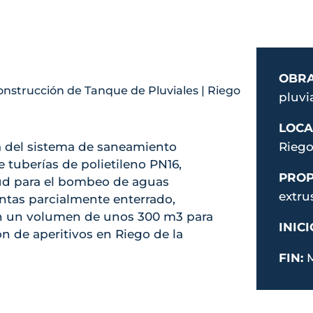
OBR
pluvi
LOCA
ma del sistema de saneamiento
Riego
 tuberías de polietileno PN16,
PROP
d para el bombeo de aguas
extru
ntas parcialmente enterrado,
n un volumen de unos 300 m3 para
INICI
ón de aperitivos en Riego de la
FIN: