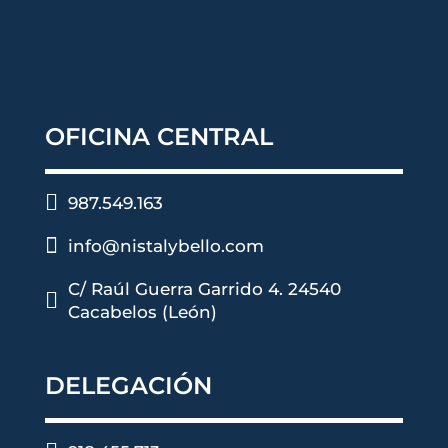
OFICINA CENTRAL

987.549.163

info@nistalybello.com
C/ Raúl Guerra Garrido 4. 24540

Cacabelos (León)
DELEGACIÓN