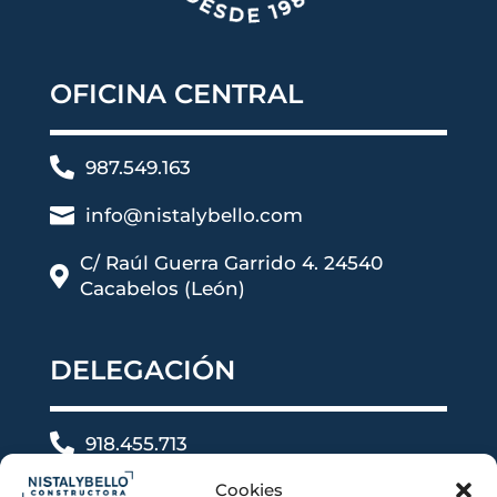
OFICINA CENTRAL

987.549.163

info@nistalybello.com
C/ Raúl Guerra Garrido 4. 24540

Cacabelos (León)
DELEGACIÓN

918.455.713

Cookies
info@nistalybello.com