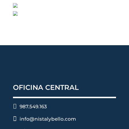
OFICINA CENTRAL

987.549.163

info@nistalybello.com