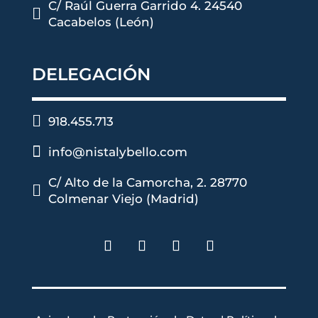
C/ Raúl Guerra Garrido 4. 24540

Cacabelos (León)
DELEGACIÓN

918.455.713

info@nistalybello.com
C/ Alto de la Camorcha, 2. 28770

Colmenar Viejo (Madrid)