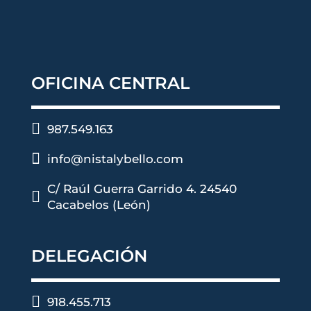
OFICINA CENTRAL

987.549.163

info@nistalybello.com
C/ Raúl Guerra Garrido 4. 24540

Cacabelos (León)
DELEGACIÓN

918.455.713