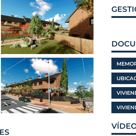
GESTI
DOCU
MEMOR
UBICA
VIVIEN
VIVIEN
VÍDE
RES