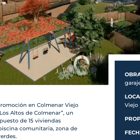
OBR
garaj
LOCA
 promoción en Colmenar Viejo
Viejo
Los Altos de Colmenar”, un
PROP
uesto de 15 viviendas
 piscina comunitaria, zona de
FECH
verdes.