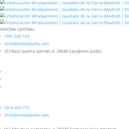
OFICINA CENTRAL

987.549.163

info@nistalybello.com

C/ Raúl Guerra Garrido 4. 24540 Cacabelos (León)

918.455.713

info@nistalybello.com