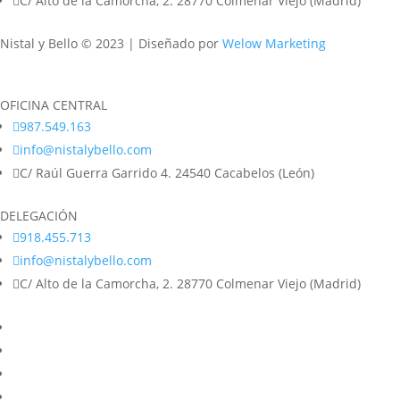

C/ Alto de la Camorcha, 2. 28770 Colmenar Viejo (Madrid)
Nistal y Bello © 2023 |
Diseñado por
Welow Marketing
OFICINA CENTRAL

987.549.163

info@nistalybello.com

C/ Raúl Guerra Garrido 4. 24540 Cacabelos (León)
DELEGACIÓN

918.455.713

info@nistalybello.com

C/ Alto de la Camorcha, 2. 28770 Colmenar Viejo (Madrid)